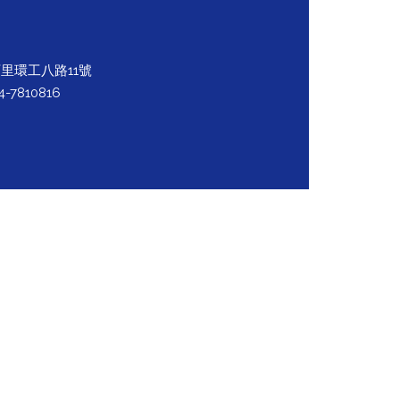
石里環工八路11號
4-7810816