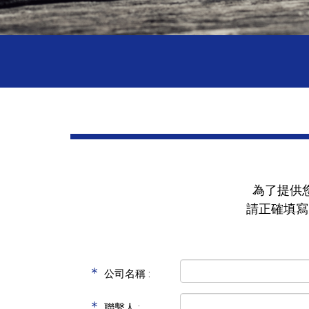
為了提供
請正確填寫
＊
公司名稱 :
＊
聯繫人 :