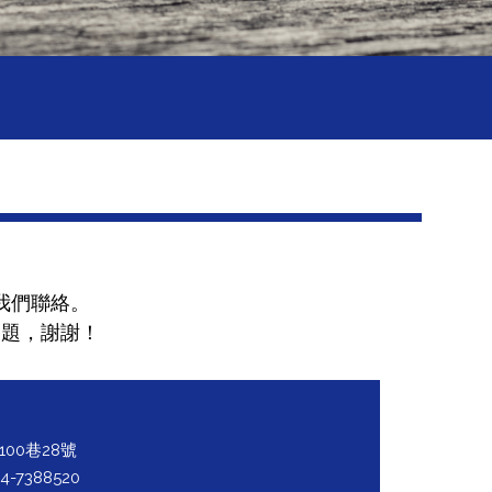
我們聯絡。
問題，謝謝！
00巷28號
4-7388520