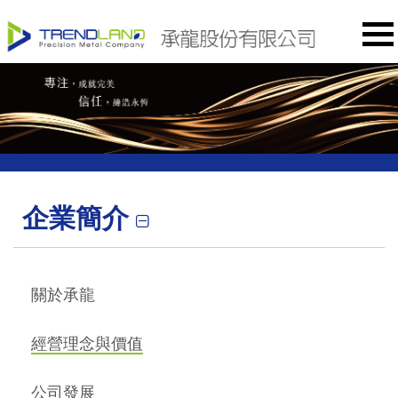
企業簡介
關於承龍
經營理念與價值
公司發展