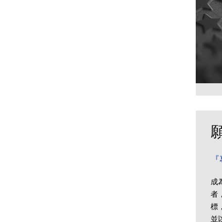
『
成
者
標
並